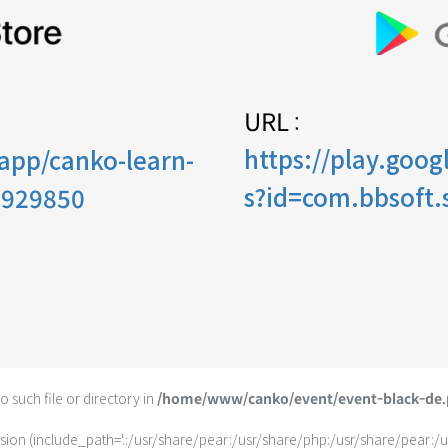
URL :
https://play.goog
app/canko-learn-
s?id=com.bbsoft.
9929850
o such file or directory in
/home/www/canko/event/event-black-de
clusion (include_path='.:/usr/share/pear:/usr/share/php:/usr/share/pear:/