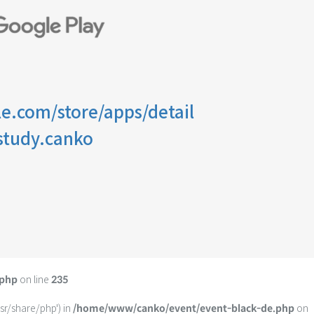
le.com/store/apps/detail
study.canko
on line
.php
235
usr/share/php') in
on
/home/www/canko/event/event-black-de.php