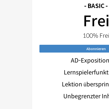
- BASIC -
Fre
100% Fre
Abonnieren
AD-Expositio
Lernspielerfunk
Lektion überspri
Unbegrenzter In