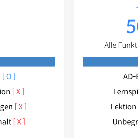
i
5
i
Alle Funkt
n
[ O ]
AD-
tion
[ X ]
Lernsp
ngen
[ X ]
Lektion
halt
[ X ]
Unbegr