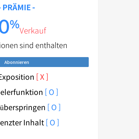
- PRÄMIE -
0
%
Verkauf
ionen sind enthalten
Abonnieren
Exposition
[ X ]
ielerfunktion
[ O ]
 überspringen
[ O ]
enzter Inhalt
[ O ]